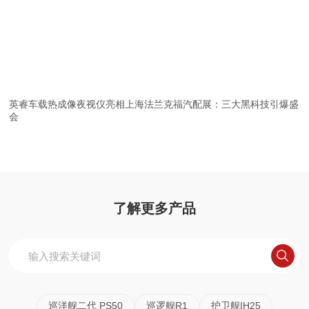
英睿车载热成像夜视仪亮相上海法兰克福汽配展：三大黑科技引爆盛
会
了解更多产品
巡洋舰二代 PS50
巡逻舰R1
护卫舰IH25