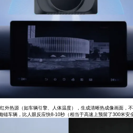
红外热源（如车辆引擎、人体温度），生成清晰热成像画面，不
抛锚车辆，比人眼反应快8-10秒（相当于高速上预留了300米安