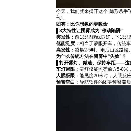
今天，我们就来揭开这个"隐形杀手"
气"。
团雾：比你想象的更致命
▌3大特性让团雾成为"移动陷阱"
突发性
：前1公里视线良好，下1公里
低能见度
：相当于蒙眼开车，传统车
高发性
：凌晨2-5时、雨后山区路段
为什么传统方法在团雾中“失效”？
▌打开雾灯、减速、保持车距——这
车灯局限
：雾灯仅能照亮前方5-8
人眼极限
：能见度20米时，人眼反
预警空白
：导航软件的团雾预警滞后性