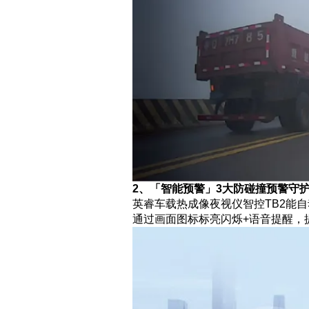
2、「智能预警」3大防碰撞预警守
英睿车载热成像夜视仪智控TB2能
通过画面图标标亮闪烁+语音提醒，