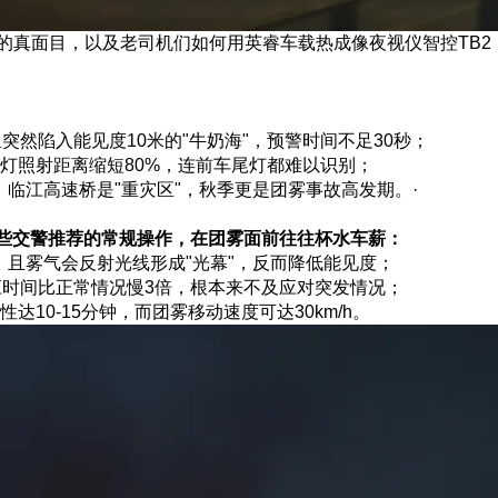
的真面目，以及老司机们如何用英睿车载热成像夜视仪智控TB2，
突然陷入能见度10米的"牛奶海"，预警时间不足30秒；
灯照射距离缩短80%，连前车尾灯都难以识别；
、临江高速桥是"重灾区"，秋季更是团雾事故高发期。·
些交警推荐的常规操作，在团雾面前往往杯水车薪：
米，且雾气会反射光线形成"光幕"，反而降低能见度；
应时间比正常情况慢3倍，根本来不及应对突发情况；
达10-15分钟，而团雾移动速度可达30km/h。