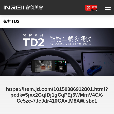
智控TD2
https://item.jd.com/10150886912801.html?
pcdk=5jxx2GqlDj1gCqPEj5WMmV4CX-
Cc5zc-7JcJdr410CA=.M8AW.sbc1