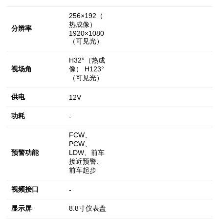
256×192（
热成像）
分辨率
1920×1080
（可见光）
H32°（热成
视场角
像） H123°
（可见光）
供电
12V
功耗
-
FCW、
PCW、
预警功能
LDW、前车
接近预警、
前车起步
视频接口
-
显示屏
8.8寸仪表盘